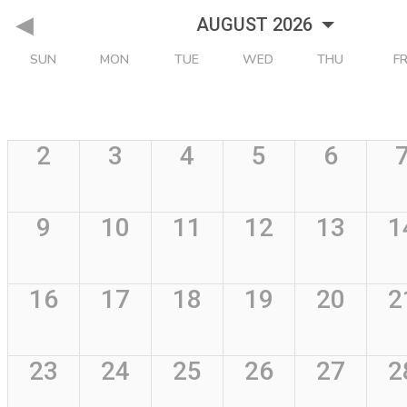
AUGUST 2026
SUN
MON
TUE
WED
THU
FR
2
3
4
5
6
9
10
11
12
13
1
16
17
18
19
20
2
23
24
25
26
27
2