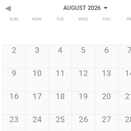
AUGUST 2026
SUN
MON
TUE
WED
THU
FR
2
3
4
5
6
9
10
11
12
13
1
16
17
18
19
20
2
23
24
25
26
27
2